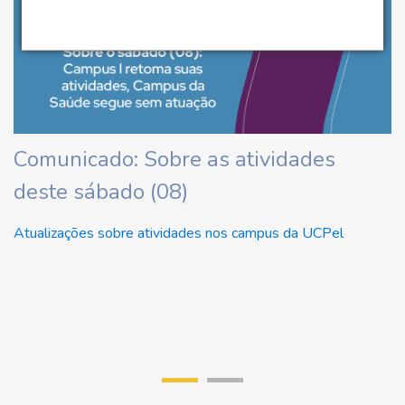
ha
Comunicado: Sobre as atividades
U
deste sábado (08)
d
U
Atualizações sobre atividades nos campus da UCPel
Re
di
r