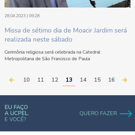
28.04.2023 | 09:28
Missa de sétimo dia de Moacir Jardim será
realizada neste sábado
Cerimônia religiosa será celebrada na Catedral
Metropolitana de São Francisco de Paula
10
11
12
13
14
15
16
EU FAÇO
A UCPEL.
QUERO FAZER
E VOCÊ?