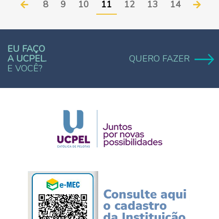
8
9
10
11
12
13
14
EU FAÇO
A UCPEL.
QUERO FAZER
E VOCÊ?