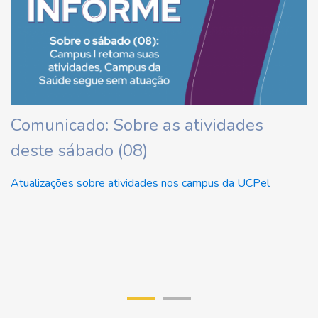
ha
Comunicado: Sobre as atividades
U
deste sábado (08)
d
U
Atualizações sobre atividades nos campus da UCPel
Re
di
r