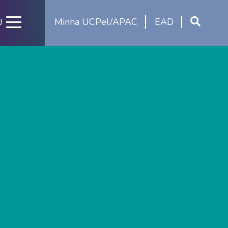
Minha UCPel/APAC
EAD
U