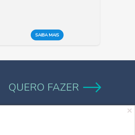
SAIBA MAIS
QUERO FAZER