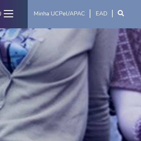
Minha UCPel/APAC
EAD
U