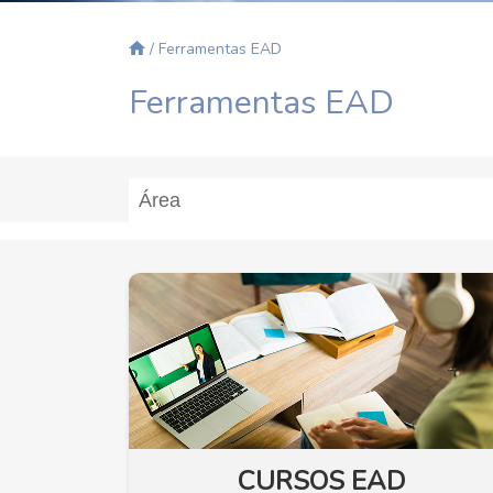
/ Ferramentas EAD
Ferramentas EAD
CURSOS EAD