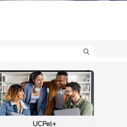
UCPel+