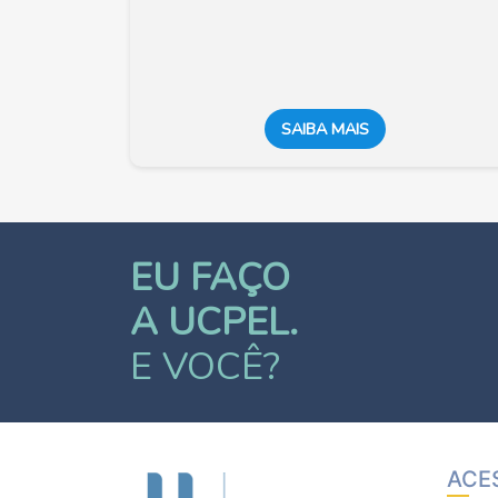
SAIBA MAIS
EU FAÇO
A UCPEL.
E VOCÊ?
ACE