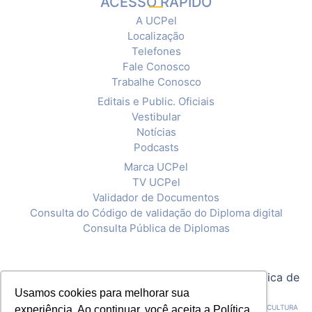
ACESSO RÁPIDO
A UCPel
Localização
Telefones
Fale Conosco
Trabalhe Conosco
Editais e Public. Oficiais
Vestibular
Notícias
Podcasts
Marca UCPel
TV UCPel
Validador de Documentos
Consulta do Código de validação do Diploma digital
Consulta Pública de Diplomas
© 2020 Universidade Católica de Pelotas |
Política de
Privacidade
Usamos cookies para melhorar sua
CNPJ: 92.238.914/0001-03 - ASSOCIAÇÃO PELOTENSE DE ASSISTÊNCIA E CULTURA
experiência. Ao continuar, você aceita a Política