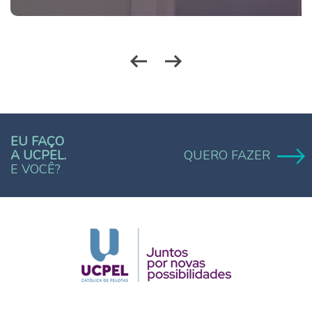
EU FAÇO
A UCPEL.
QUERO FAZER
E VOCÊ?