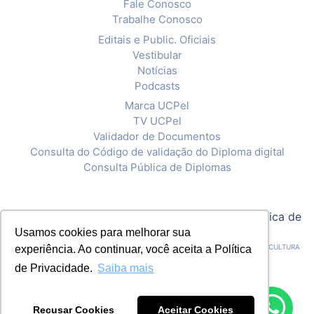
Fale Conosco
Trabalhe Conosco
Editais e Public. Oficiais
Vestibular
Notícias
Podcasts
Marca UCPel
TV UCPel
Validador de Documentos
Consulta do Código de validação do Diploma digital
Consulta Pública de Diplomas
© 2020 Universidade Católica de Pelotas |
Política de
Privacidade
Usamos cookies para melhorar sua
CNPJ: 92.238.914/0001-03 - ASSOCIAÇÃO PELOTENSE DE ASSISTÊNCIA E CULTURA
experiência. Ao continuar, você aceita a Política
de Privacidade.
Saiba mais
Recusar Cookies
Aceitar Cookies