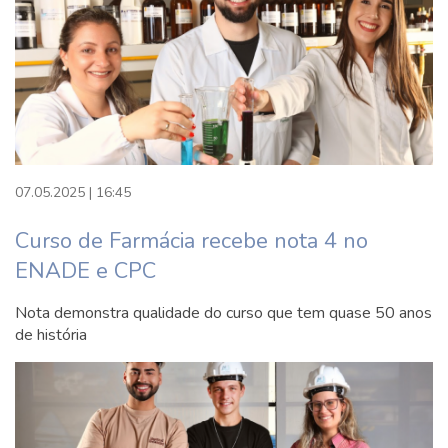
Diretrizes de prova - Engenharia
Elétrica
*Mais informações serão atualizadas no
futuro.
Diretrizes de prova - Tecnologia em
Análise e Desenvolvimento de
Sistemas
07.05.2025 | 16:45
Diretrizes de prova - Tecnologia em
Curso de Farmácia recebe nota 4 no
Gestão da Tecnologia da Informação
ENADE e CPC
Diretrizes de prova - Tecnologia em
Nota demonstra qualidade do curso que tem quase 50 anos
Redes de Computadores
de história
*Mais informações serão atualizadas no
futuro.