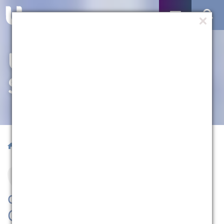
UM POUCO
SOBRE NÓS
/ Conheça a UCPel
Criada em 7 de outubro
de 1960, a Universidade
Católica de Pelotas é a