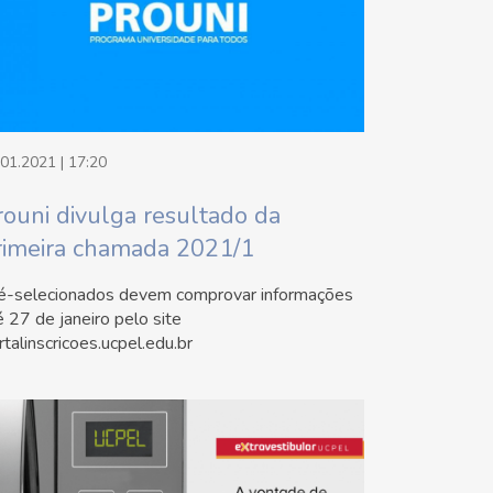
.01.2021 | 17:20
rouni divulga resultado da
rimeira chamada 2021/1
é-selecionados devem comprovar informações
é 27 de janeiro pelo site
rtalinscricoes.ucpel.edu.br