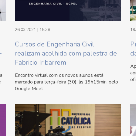
26.03.2021 | 15:38
19
Cursos de Engenharia Civil
P
-
realizam acolhida com palestra de
d
Fabricio Iribarrem
Ap
ap
 a
Encontro virtual com os novos alunos está
of
e
marcado para terça-feira (30), às 19h15min, pelo
Google Meet