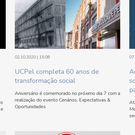
02.10.2020 | 15:08
07
UCPel completa 60 anos de
A
transformação social
s
p
Aniversário é comemorado no próximo dia 7 com a
realização do evento Cenários, Expectativas &
ro
At
Oportunidades
 e
Mo
se