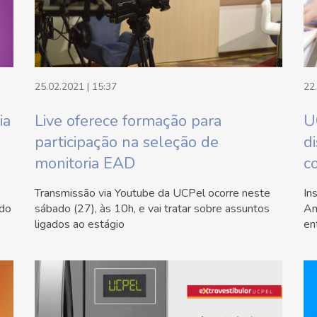
25.02.2021 | 15:37
22
ia
Live oferece formação para
U
participação na seleção de
di
monitoria EAD
c
Transmissão via Youtube da UCPel ocorre neste
In
ado
sábado (27), às 10h, e vai tratar sobre assuntos
An
ligados ao estágio
en