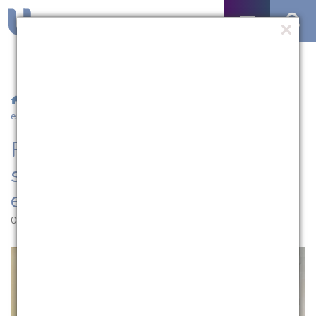
/
Notícias
/ Projeto da UCPel recebe subsídio de R$1 milhão
em edital do Estado
Projeto da UCPel recebe
subsídio de R$1 milhão em
edital do Estado
08.12.2023 | 11:26