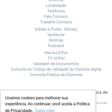
Localização
Telefones
Fale Conosco
Trabalhe Conosco
Editais e Public. Oficiais
Vestibular
Notícias
Podcasts
Marca UCPel
TV UCPel
Validador de Documentos
Consulta do Código de validação do Diploma digital
Consulta Pública de Diplomas
© 2020 Universidade Católica de Pelotas |
Política de
Privacidade
Usamos cookies para melhorar sua
CNPJ: 92.238.914/0001-03 - ASSOCIAÇÃO PELOTENSE DE ASSISTÊNCIA E CULTURA
experiência. Ao continuar, você aceita a Política
de Privacidade.
Saiba mais