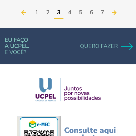
1
2
3
4
5
6
7
EU FAÇO
A UCPEL.
QUERO FAZER
E VOCÊ?