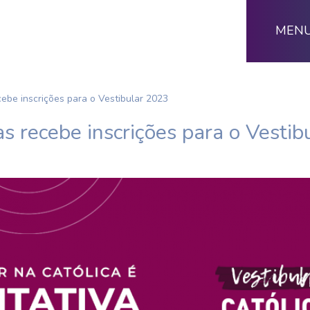
MEN
cebe inscrições para o Vestibular 2023
as recebe inscrições para o Vesti