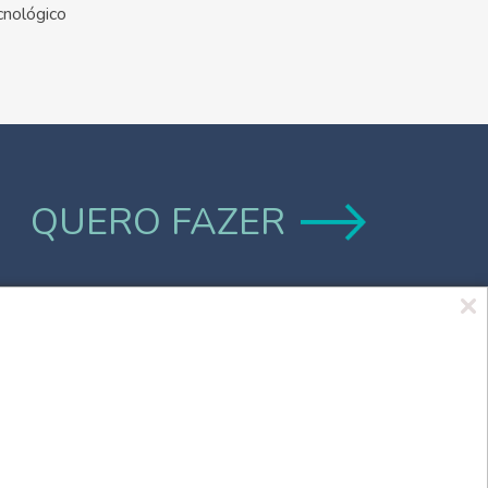
cnológico
QUERO FAZER
Marca UCPel
TV UCPel
Validador de Documentos
Consulta do Código de validação do