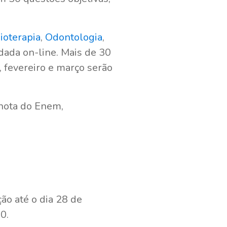
sioterapia
,
Odontologia
,
dada on-line. Mais de 30
, fevereiro e março serão
 nota do Enem,
ão até o dia 28 de
0.