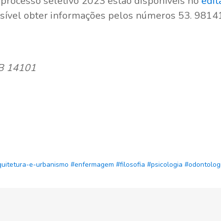
 processo seletivo 2023 estão disponíveis no
edit
sível obter informações pelos números 53. 981
TB 14101
quitetura-e-urbanismo
#enfermagem
#filosofia
#psicologia
#odontolog