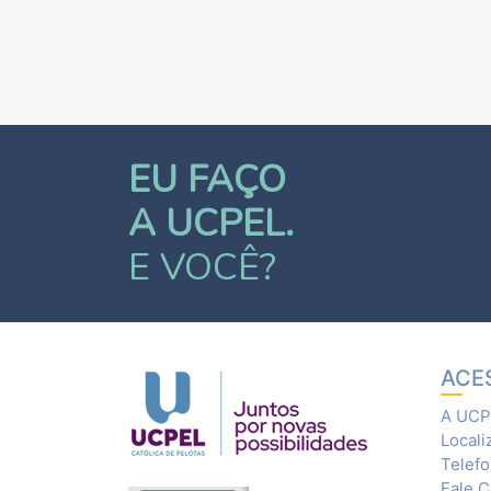
EU FAÇO
A UCPEL.
E VOCÊ?
ACE
A UCP
Locali
Telef
Fale 