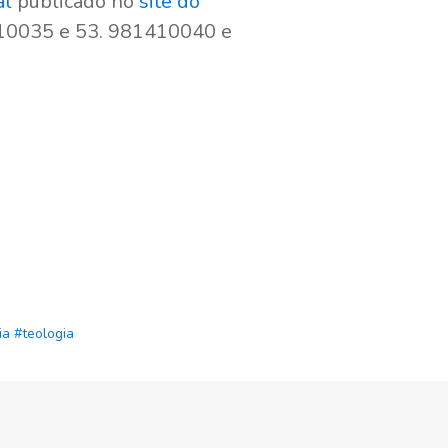
al
publicado no
site do
410035 e 53. 981410040 e
ia
#teologia