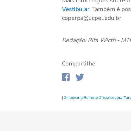
Mais informações sobre o
Vestibular
. Também é pos
coperps@ucpel.edu.br.
Redação: Rita Wicth - M
Compartilhe:
|
#medicina
#direito
#fisioterapia
#ar