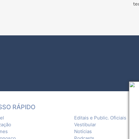
te
SSO RÁPIDO
el
Editais e Public. Oficiais
zação
Vestibular
ones
Notícias
Conosco
Podcasts