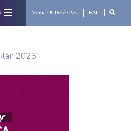
Minha UCPel/APAC
EAD
U
bular 2023