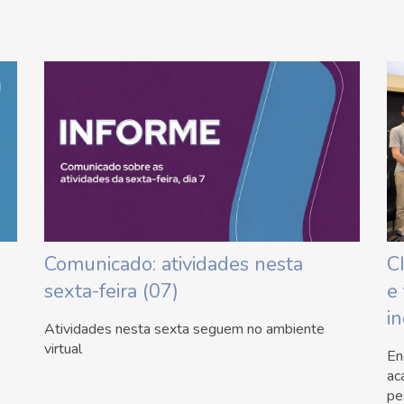
Comunicado: atividades nesta
C
sexta-feira (07)
e
i
Atividades nesta sexta seguem no ambiente
virtual
En
ac
pe