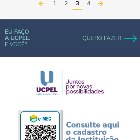
1
2
3
4
EU FAÇO
A UCPEL.
QUERO FAZER
E VOCÊ?