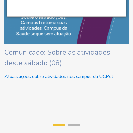
ha
Comunicado: Sobre as atividades
U
deste sábado (08)
d
U
Atualizações sobre atividades nos campus da UCPel
Re
di
r