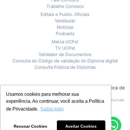
Trabalhe Conosco
Editais e Public. Oficiais
Vestibular
Notícias
Podcasts
Marca UCPel
TV UCPel
Validador de Documentos
Consulta do Código de validação do Diploma digital
Consulta Pública de Diplomas
© 2020 Universidade Católica de Pelotas |
Política de
Privacidade
Usamos cookies para melhorar sua
CNPJ: 92.238.914/0001-03 - ASSOCIAÇÃO PELOTENSE DE ASSISTÊNCIA E CULTURA
experiência. Ao continuar, você aceita a Política
de Privacidade.
Saiba mais
Recusar Cookies
Aceitar Cookies