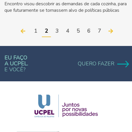
Encontro visou descobrir as demandas de cada cozinha, para
que futuramente se tornassem alvo de políticas públicas
1
2
3
4
5
6
7
EU FAÇO
A UCPEL.
QUERO FAZER
E VOCÊ?