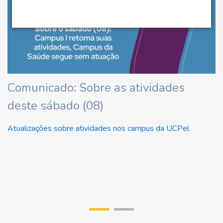
ha
Comunicado: Sobre as atividades
U
deste sábado (08)
d
U
Atualizações sobre atividades nos campus da UCPel
Re
di
r