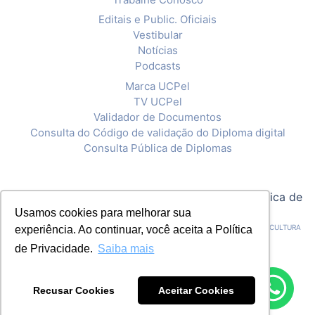
Editais e Public. Oficiais
Vestibular
Notícias
Podcasts
Marca UCPel
TV UCPel
Validador de Documentos
Consulta do Código de validação do Diploma digital
Consulta Pública de Diplomas
© 2020 Universidade Católica de Pelotas |
Política de
Usamos cookies para melhorar sua
Privacidade
CNPJ: 92.238.914/0001-03 - ASSOCIAÇÃO PELOTENSE DE ASSISTÊNCIA E CULTURA
experiência. Ao continuar, você aceita a Política
de Privacidade.
Saiba mais
Recusar Cookies
Aceitar Cookies