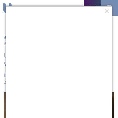
/
Notícias
/ UCPel abre inscrições para o Vestibular 2026 com
diversas modalidades e cursos
UCPel abre inscrições para o
Vestibular 2026 com diversas
modalidades e cursos
21.10.2025 | 09:31