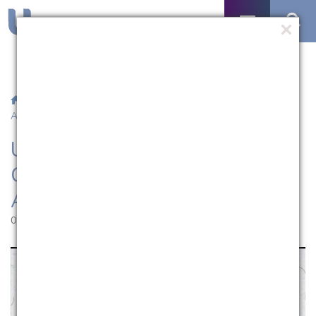
/
Notícias
/ UCPel será sede da 16ª Conferência Municipal de
Assistência Social
UCPel será sede da 16ª
Conferência Municipal de
Assistência Social
02.07.2025 | 16:49