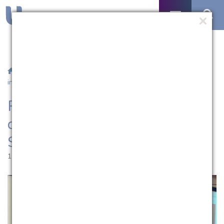
/
Notícias
/ Professora da UCPel participa de seminário
internacional de Serviço Social
Professora da UCPel participa
de seminário internacional de
Serviço Social
15.05.2025 | 15:06