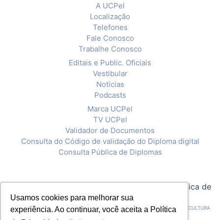
A UCPel
Localização
Telefones
Fale Conosco
Trabalhe Conosco
Editais e Public. Oficiais
Vestibular
Notícias
Podcasts
Marca UCPel
TV UCPel
Validador de Documentos
Consulta do Código de validação do Diploma digital
Consulta Pública de Diplomas
© 2020 Universidade Católica de Pelotas |
Política de
Privacidade
Usamos cookies para melhorar sua
CNPJ: 92.238.914/0001-03 - ASSOCIAÇÃO PELOTENSE DE ASSISTÊNCIA E CULTURA
experiência. Ao continuar, você aceita a Política