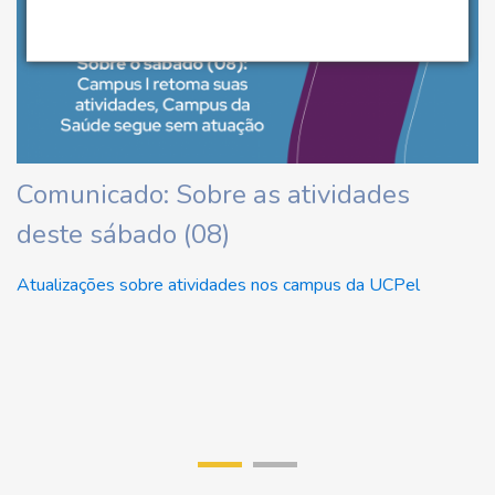
ha
Comunicado: Sobre as atividades
U
deste sábado (08)
d
U
Atualizações sobre atividades nos campus da UCPel
Re
di
r