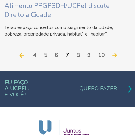
Alimento PPGPSDH/UCPel discute
Direito à Cidade
Terão espaço conceitos como surgimento da cidade,
pobreza, propriedade privada,“habitat” e “habitar”.
4
5
6
7
8
9
10
EU FAÇO
A UCPEL.
QUERO FAZER
E VOCÊ?