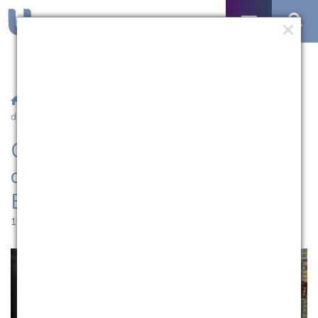
/
Notícias
/ Celebração, integração e diversão marcam o Dia
do Estudante na UCPel
Celebração, integração e
diversão marcam o Dia do
Estudante na UCPel
12.08.2025 | 10:52