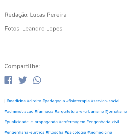
Redação: Lucas Pereira
Fotos: Leandro Lopes
Compartilhe:
|
#medicina
#direito
#pedagogia
#fisioterapia
#servico-social
#administracao
#farmacia
#arquitetura-e-urbanismo
#jornalismo
#publicidade-e-propaganda
#enfermagem
#engenharia-civil
#engenharia-eletrica
#filosofia
#psicologia
#biomedicina