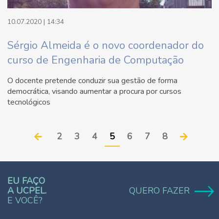
10.07.2020 | 14:34
Sérgio Almeida é o novo coordenador do
curso de Engenharia de Computação
O docente pretende conduzir sua gestão de forma
democrática, visando aumentar a procura por cursos
tecnológicos
2
3
4
5
6
7
8
EU FAÇO
A UCPEL.
QUERO FAZER
E VOCÊ?