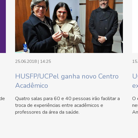
25.06.2018 | 14:25
15
HUSFP/UCPel ganha novo Centro
U
Acadêmico
e
 de
Quatro salas para 60 e 40 pessoas irão facilitar a
O 
troca de experiências entre acadêmicos e
ne
professores da área da saúde.
An