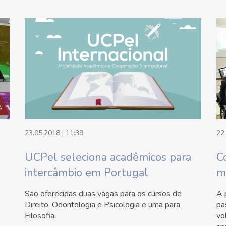
23.05.2018 | 11:39
22
UCPel seleciona acadêmicos para
C
intercâmbio em Portugal
m
São oferecidas duas vagas para os cursos de
A 
Direito, Odontologia e Psicologia e uma para
pa
Filosofia.
vo