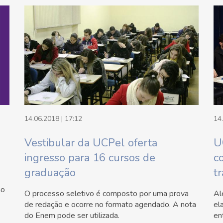
14.06.2018 | 17:12
14
Vestibular da UCPel oferta
U
ingresso para 16 cursos de
c
graduação
t
no
O processo seletivo é composto por uma prova
Al
de redação e ocorre no formato agendado. A nota
el
do Enem pode ser utilizada.
en