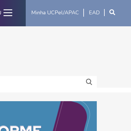
Minha UCPel/APAC
EAD
U
03.08.202
UCPel