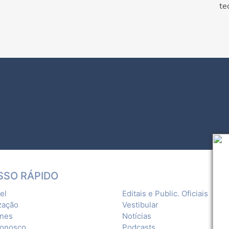
te
SSO RÁPIDO
el
Editais e Public. Oficiais
zação
Vestibular
ones
Notícias
Conosco
Podcasts