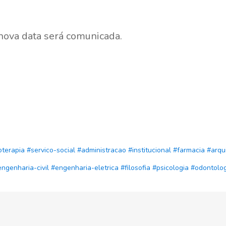
nova data será comunicada.
ioterapia
#servico-social
#administracao
#institucional
#farmacia
#arqu
ngenharia-civil
#engenharia-eletrica
#filosofia
#psicologia
#odontolog