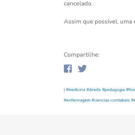
cancelado.
Assim que possível, uma 
Compartilhe:
|
#medicina
#direito
#pedagogia
#fis
#enfermagem
#ciencias-contabeis
#e