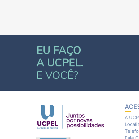
EU FAÇO
A UCPEL.
E VOCÊ?
ACE
A UCP
Locali
Telef
Fale 