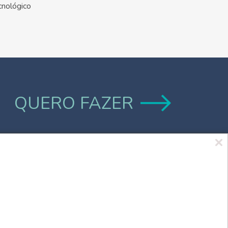
cnológico
QUERO FAZER
Marca UCPel
TV UCPel
Validador de Documentos
Consulta do Código de validação do