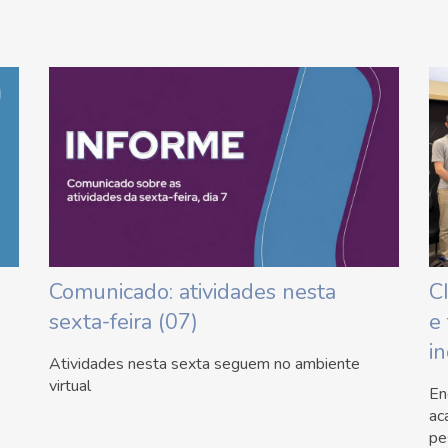
Comunicado: atividades nesta
C
sexta-feira (07)
e
i
Atividades nesta sexta seguem no ambiente
virtual
En
ac
pe