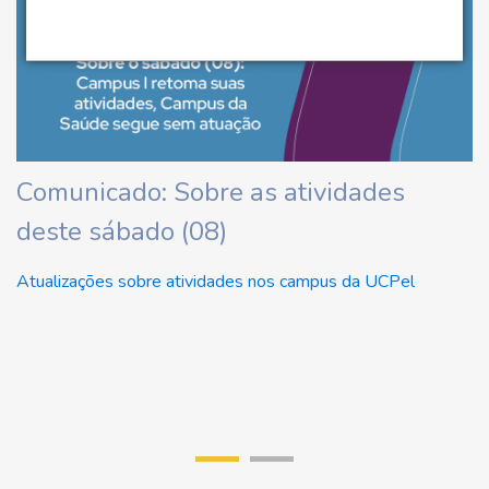
ha
Comunicado: Sobre as atividades
U
deste sábado (08)
d
U
Atualizações sobre atividades nos campus da UCPel
Re
di
r