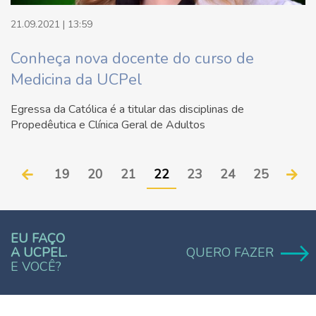
21.09.2021 | 13:59
Conheça nova docente do curso de
Medicina da UCPel
Egressa da Católica é a titular das disciplinas de
Propedêutica e Clínica Geral de Adultos
19
20
21
22
23
24
25
EU FAÇO
A UCPEL.
QUERO FAZER
E VOCÊ?