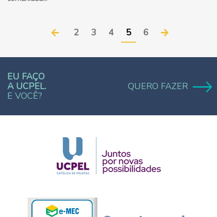
2
3
4
5
6
EU FAÇO
A UCPEL.
QUERO FAZER
E VOCÊ?