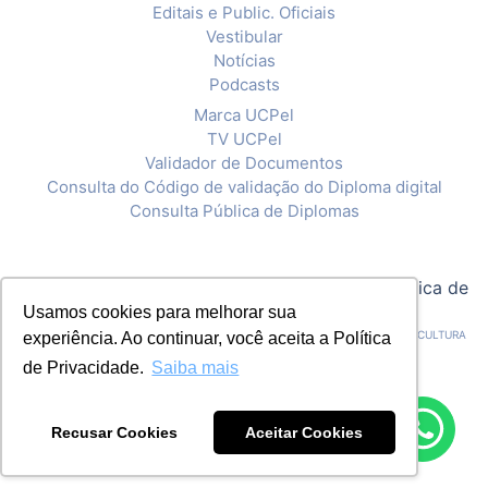
Editais e Public. Oficiais
Vestibular
Notícias
Podcasts
Marca UCPel
TV UCPel
Validador de Documentos
Consulta do Código de validação do Diploma digital
Consulta Pública de Diplomas
© 2020 Universidade Católica de Pelotas |
Política de
Privacidade
Usamos cookies para melhorar sua
CNPJ: 92.238.914/0001-03 - ASSOCIAÇÃO PELOTENSE DE ASSISTÊNCIA E CULTURA
experiência. Ao continuar, você aceita a Política
de Privacidade.
Saiba mais
Recusar Cookies
Aceitar Cookies