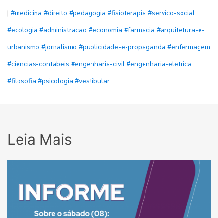
|
#medicina
#direito
#pedagogia
#fisioterapia
#servico-social
#ecologia
#administracao
#economia
#farmacia
#arquitetura-e-
urbanismo
#jornalismo
#publicidade-e-propaganda
#enfermagem
#ciencias-contabeis
#engenharia-civil
#engenharia-eletrica
#filosofia
#psicologia
#vestibular
Leia Mais