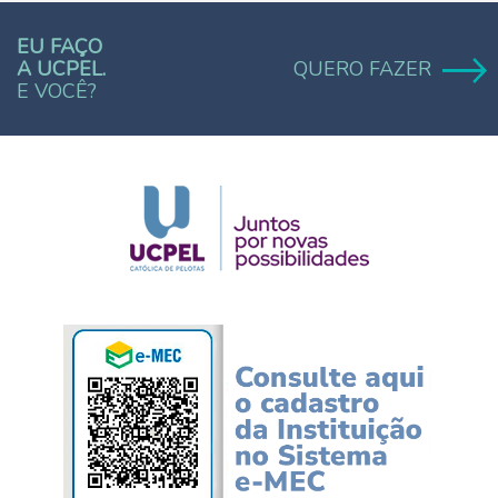
EU FAÇO
A UCPEL.
QUERO FAZER
E VOCÊ?