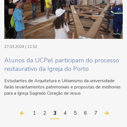
27.03.2024 | 12:52
Alunos da UCPel participam do processo
restaurativo da Igreja do Porto
Estudantes de Arquitetura e Urbanismo da universidade
farão levantamentos patrimoniais e propostas de melhorias
para a Igreja Sagrado Coração de Jesus
1
2
3
4
5
6
7