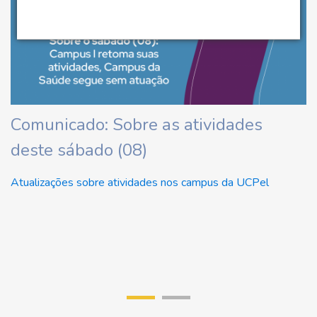
ha
Comunicado: Sobre as atividades
U
deste sábado (08)
d
U
Atualizações sobre atividades nos campus da UCPel
Re
di
r