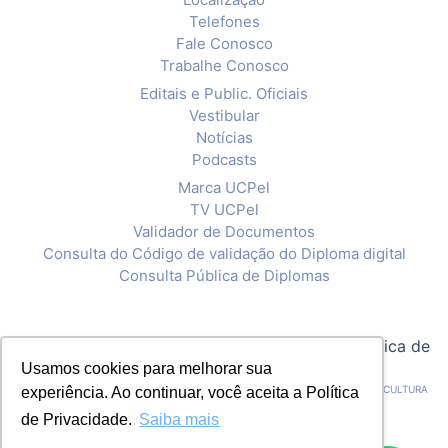
Telefones
Fale Conosco
Trabalhe Conosco
Editais e Public. Oficiais
Vestibular
Notícias
Podcasts
Marca UCPel
TV UCPel
Validador de Documentos
Consulta do Código de validação do Diploma digital
Consulta Pública de Diplomas
© 2020 Universidade Católica de Pelotas |
Política de
Privacidade
Usamos cookies para melhorar sua
CNPJ: 92.238.914/0001-03 - ASSOCIAÇÃO PELOTENSE DE ASSISTÊNCIA E CULTURA
experiência. Ao continuar, você aceita a Política
de Privacidade.
Saiba mais