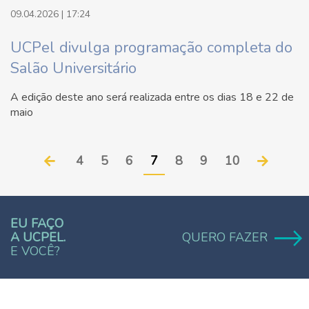
09.04.2026 | 17:24
UCPel divulga programação completa do
Salão Universitário
A edição deste ano será realizada entre os dias 18 e 22 de
maio
4
5
6
7
8
9
10
EU FAÇO
A UCPEL.
QUERO FAZER
E VOCÊ?