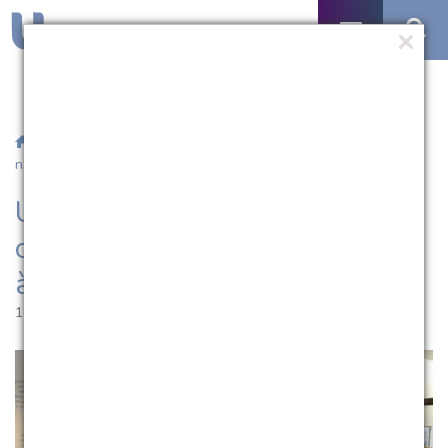
/
Notícias
/ UCPel recebe novos alunos com tour informativo
na volta às aulas
UCPel recebe novos alunos
com tour informativo na volta
às aulas
19.02.2019 | 09:40