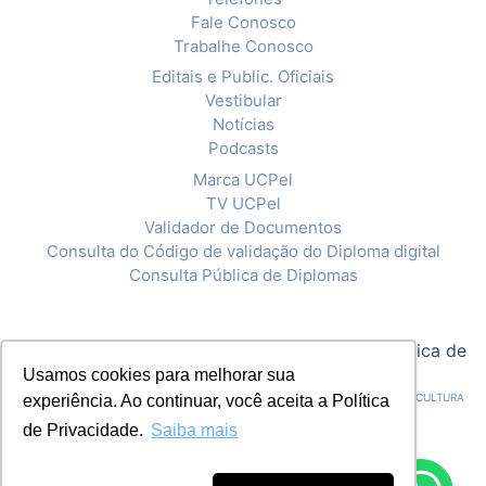
Fale Conosco
Trabalhe Conosco
Editais e Public. Oficiais
Vestibular
Notícias
Podcasts
Marca UCPel
TV UCPel
Validador de Documentos
Consulta do Código de validação do Diploma digital
Consulta Pública de Diplomas
© 2020 Universidade Católica de Pelotas |
Política de
Usamos cookies para melhorar sua
Privacidade
CNPJ: 92.238.914/0001-03 - ASSOCIAÇÃO PELOTENSE DE ASSISTÊNCIA E CULTURA
experiência. Ao continuar, você aceita a Política
de Privacidade.
Saiba mais