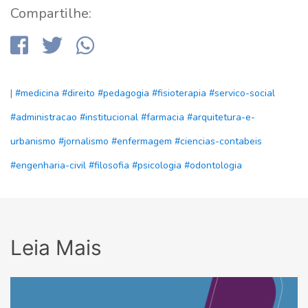
Compartilhe:
|
#medicina
#direito
#pedagogia
#fisioterapia
#servico-social
#administracao
#institucional
#farmacia
#arquitetura-e-
urbanismo
#jornalismo
#enfermagem
#ciencias-contabeis
#engenharia-civil
#filosofia
#psicologia
#odontologia
Leia Mais