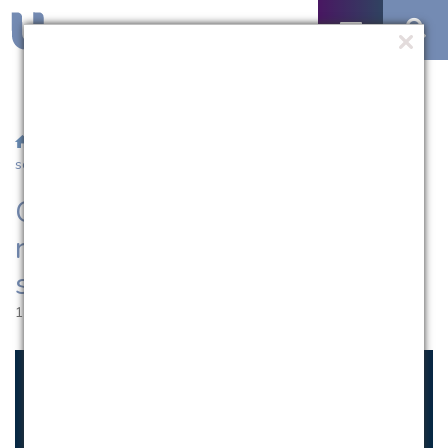
/
Notícias
/ Quatro mil acadêmicos retornam às aulas nesta
segunda-feira (18) na UCPel
Quatro mil acadêmicos
retornam às aulas nesta
segunda-feira (18) na UCPel
15.02.2019 | 14:17