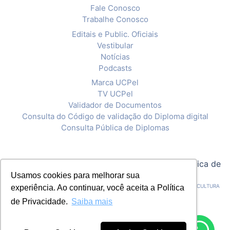
Fale Conosco
Trabalhe Conosco
Editais e Public. Oficiais
Vestibular
Notícias
Podcasts
Marca UCPel
TV UCPel
Validador de Documentos
Consulta do Código de validação do Diploma digital
Consulta Pública de Diplomas
© 2020 Universidade Católica de Pelotas |
Política de
Privacidade
Usamos cookies para melhorar sua
CNPJ: 92.238.914/0001-03 - ASSOCIAÇÃO PELOTENSE DE ASSISTÊNCIA E CULTURA
experiência. Ao continuar, você aceita a Política
de Privacidade.
Saiba mais