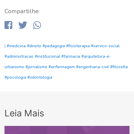
Compartilhe:
|
#medicina
#direito
#pedagogia
#fisioterapia
#servico-social
#administracao
#institucional
#farmacia
#arquitetura-e-
urbanismo
#jornalismo
#enfermagem
#engenharia-civil
#filosofia
#psicologia
#odontologia
Leia Mais