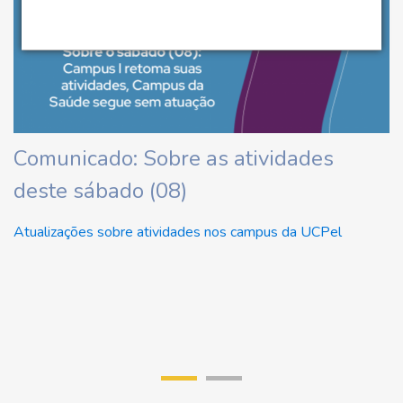
ha
Comunicado: Sobre as atividades
U
deste sábado (08)
d
U
Atualizações sobre atividades nos campus da UCPel
Re
di
r