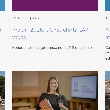
22.01.2026 | 09:53
16
é
ProUni 2026: UCPel oferta 147
N
vagas
a
Período de inscrições inicia no dia 26 de janeiro
Ca
ut
ed