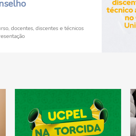
nselho
so, docentes, discentes e técnicos
resentação