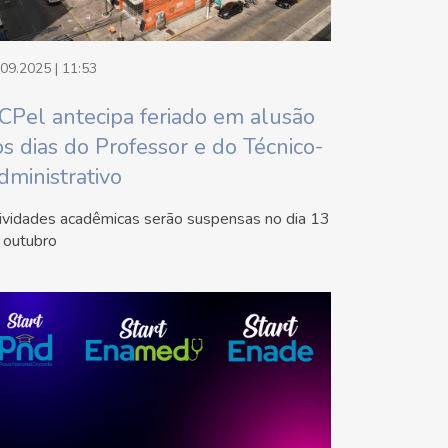
.09.2025 | 11:53
CPel antecipa feriado em alusão
os dias do Professor e do Técnico-
dministrativo
ividades acadêmicas serão suspensas no dia 13
 outubro