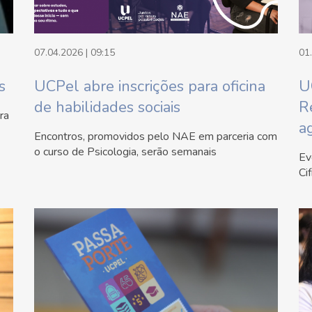
07.04.2026 | 09:15
01
s
UCPel abre inscrições para oficina
U
de habilidades sociais
R
ra
a
Encontros, promovidos pelo NAE em parceria com
o curso de Psicologia, serão semanais
Ev
Cif