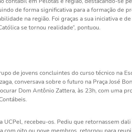
ão contábil em Pelotas e região, destacando-se pel
uindo de forma significativa para a formação de pr
lidade na região. Foi graças a sua iniciativa e de
atólica se tornou realidade”, pontuou.
upo de jovens concluintes do curso técnico na Es
aga, conversava sobre o futuro na Praça José Bo
rocurar Dom Antônio Zattera, às 23h, com uma pro
Contábeis.
 a UCPel, recebeu-os. Pediu que retornassem dali 
va com oito ou nove membros, retornou para reuni