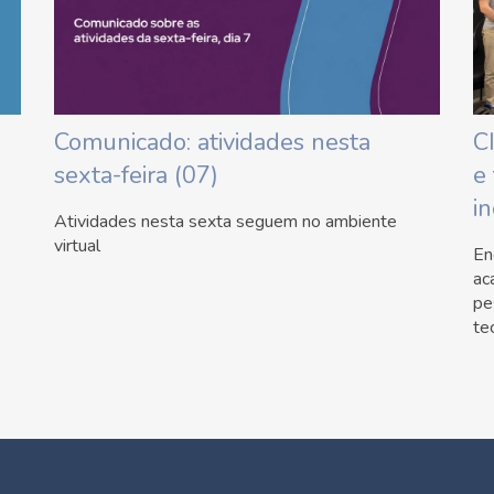
Comunicado: atividades nesta
C
sexta-feira (07)
e
i
Atividades nesta sexta seguem no ambiente
virtual
En
ac
pe
te