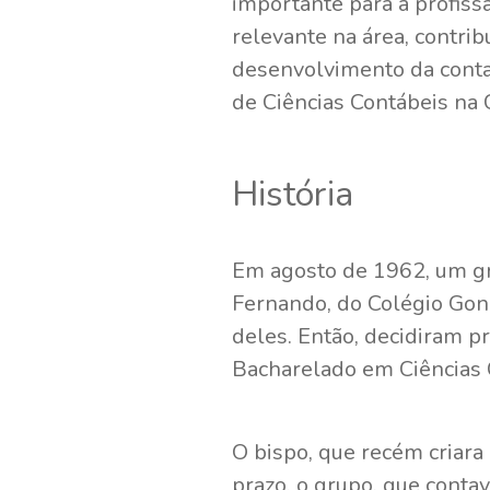
importante para a profiss
relevante na área, contrib
desenvolvimento da contabi
de Ciências Contábeis na C
História
Em agosto de 1962, um gr
Fernando, do Colégio Gonz
deles. Então, decidiram p
Bacharelado em Ciências 
O bispo, que recém criara
prazo, o grupo, que conta