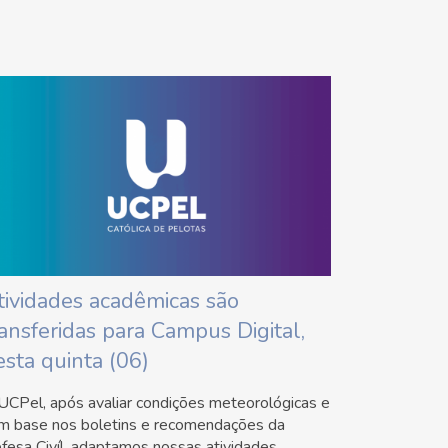
tividades acadêmicas são
ransferidas para Campus Digital,
esta quinta (06)
UCPel, após avaliar condições meteorológicas e
m base nos boletins e recomendações da
fesa Civíl, adaptamos nossas atividades