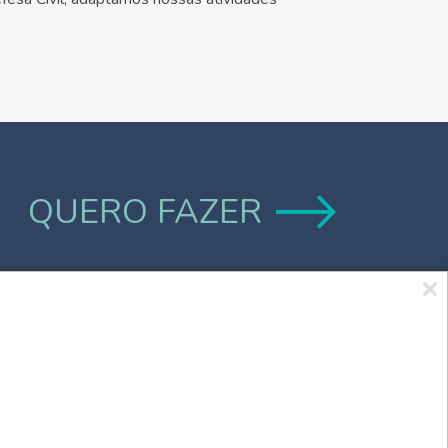
QUERO FAZER
Marca UCPel
TV UCPel
Validador de Documentos