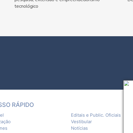
tecnológico
SSO RÁPIDO
el
Editais e Public. Oficiais
zação
Vestibular
ones
Notícias