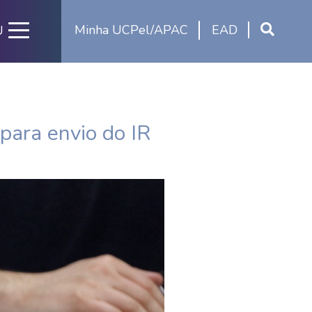
Minha UCPel/APAC
EAD
U
para envio do IR