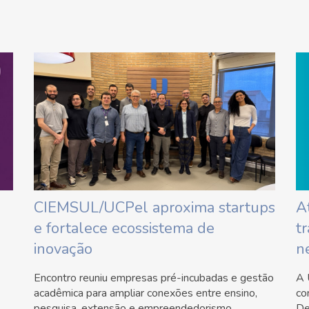
CIEMSUL/UCPel aproxima startups
A
e fortalece ecossistema de
t
inovação
n
Encontro reuniu empresas pré-incubadas e gestão
A 
acadêmica para ampliar conexões entre ensino,
co
pesquisa, extensão e empreendedorismo
De