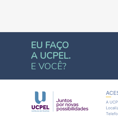
EU FAÇO
A UCPEL.
E VOCÊ?
ACE
A UCP
Locali
Telef