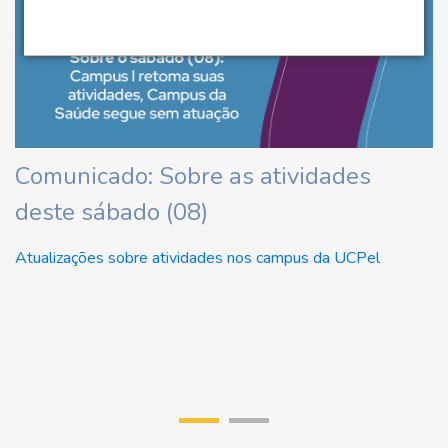
ha
Comunicado: Sobre as atividades
U
deste sábado (08)
d
U
Atualizações sobre atividades nos campus da UCPel
Re
di
r