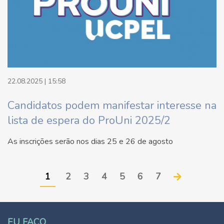
22.08.2025 | 15:58
Candidatos podem manifestar interesse na
lista de espera do ProUni 2025/2
As inscrições serão nos dias 25 e 26 de agosto
1
2
3
4
5
6
7
EU FAÇO