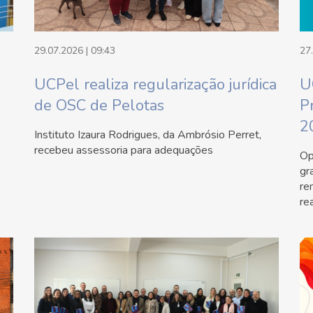
29.07.2026 | 09:43
27
UCPel realiza regularização jurídica
U
de OSC de Pelotas
P
2
Instituto Izaura Rodrigues, da Ambrósio Perret,
recebeu assessoria para adequações
Op
gr
re
re