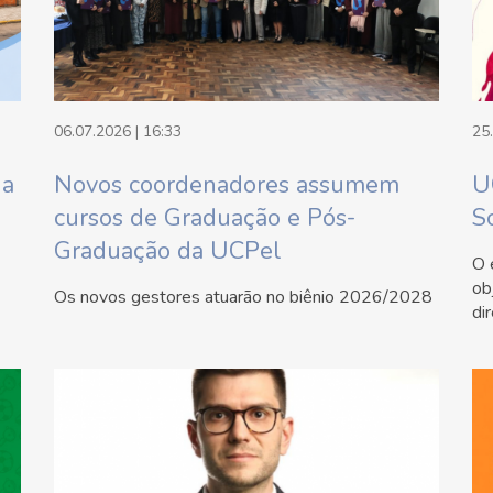
06.07.2026 | 16:33
25
da
Novos coordenadores assumem
U
cursos de Graduação e Pós-
S
Graduação da UCPel
O 
ob
Os novos gestores atuarão no biênio 2026/2028
di