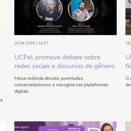
24.04.2026 | 14:37
16
UCPel promove debate sobre
U
redes sociais e discursos de gênero
fi
Mesa redonda discute juventudes,
O 
conservadorismos e misoginia nas plataformas
de
digitais
sa