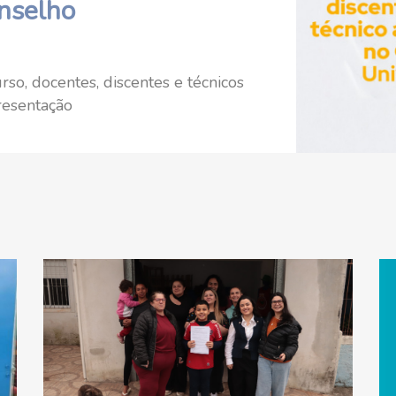
nselho
so, docentes, discentes e técnicos
resentação