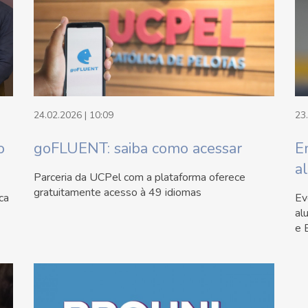
24.02.2026 | 10:09
23
o
goFLUENT: saiba como acessar
E
a
Parceria da UCPel com a plataforma oferece
gratuitamente acesso à 49 idiomas
ca
Ev
al
e 