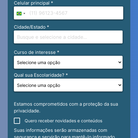
CRIME E SUA APLICACAO NOS
TRIBUNAIS
4º Semestre
20h AC GERAL IV-A
30h DIREITO ELEITORAL
30h FILOSOFIA DO DIREITO
60h DIREITO ADMINISTRATIVO I
60h DIREITO PENAL III: TEORIA DA
SANCAO PENAL E SUA APLICACAO
NOS TRIBUNAIS
30h DIREITO INTERNACIONAL DOS
DIREITOS HUMANOS
60h DIREITO PROCESSUAL CIVIL I:
TEORIA E PRÁTICA
60h DIREITO CIVIL II: TEORIA E