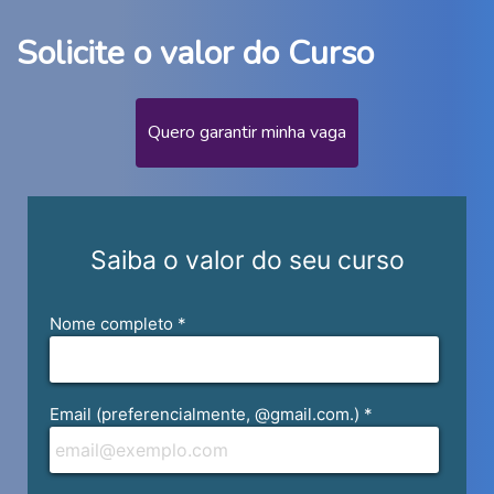
PRINCIPIOS, TEORIA DA NORMA E A
APLICACAO PELOS TRIBUNAIS
Solicite o valor do Curso
3º Semestre
Quero garantir minha vaga
20h AC GERAL III-A
30h FILOSOFIA E ETICA
30h JURISDIÇÃO COMPETÊNCIA E
FORMAS ALTERNATIVAS DE
SOLUÇÃO DOS CONFLITOS: TEORIA E
PRÁTICA
60h DIREITO CIVIL I : PARTE GERAL
60h DIREITO CONSTITUCIONAL II:
TEORIA E PRÁTICA
60h DIREITO INTERNACIONAL
PÚBLICO
60h DIREITO PENAL II: TEORIA DO