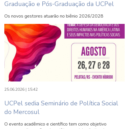
ASPECTOS PROCEDIMENTAIS E
Graduação e Pós-Graduação da UCPel
PRÁTICOS
60h DIREITO TRIBUTÁRIO I
Os novos gestores atuarão no biênio 2026/2028
60h DIREITO EMPRESARIAL I
100h TRABALHO DE CURSO
1h AVALIACAO MULTIDISCIPLINAR -
B
30h OPTATIVA III
10º Semestre
30h UNIDADE CURRICULAR
25.06.2026 | 15:42
EXTENSIONISTA IV (UCEX - IV)
90h UNIDADE CURRICULAR
UCPel sedia Seminário de Política Social
EXTENSIONISTA (UCEX):
do Mercosul
ASSISTÊNCIA JURÍDICA II
60h DIREITO AGRÁRIO
O evento acadêmico e científico tem como objetivo