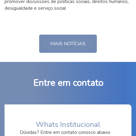
60h DIREITO TRIBUTÁRIO II
promover discussões de políticas sociais, direitos humanos,
desigualdade e serviço social
60h DIREITO EMPRESARIAL II
60h DIREITO INTERNACIONAL
PRIVADO
30h DIREITO FINANCEIRO
97h AC ESPECIFICA
MAIS NOTÍCIAS
Entre em contato
Whats Institucional
Dúvidas? Entre em contato conosco abaixo