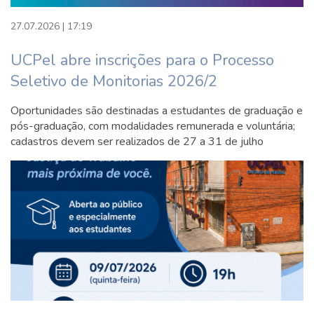
8º Semestre
27.07.2026 | 17:19
60h UNIDADE CURRICULAR
UCPel abre inscrições para o Processo
EXTENSIONISTA III (UCEX - III)
Seletivo de Monitorias 2026/2
30h ETICA DAS PROFISSOES
JURIDICAS
Oportunidades são destinadas a estudantes de graduação e
60h DIREITO CIVIL VI: TEORIA E
pós-graduação, com modalidades remunerada e voluntária;
cadastros devem ser realizados de 27 a 31 de julho
PRÁTICA DO DIREITO DE FAMÍLIA
60h DIREITO PROCESSUAL PENAL I:
FUNDAMENTOS E ASPECTOS
TEÓRICOS
60h DIREITO PROCESSUAL
CONSTITUCIONAL: TEORIA E
PRÁTICA DAS AÇÕES
CONSTITUCIONAIS
30h DIREITO PROCESSUAL CIVIL V: