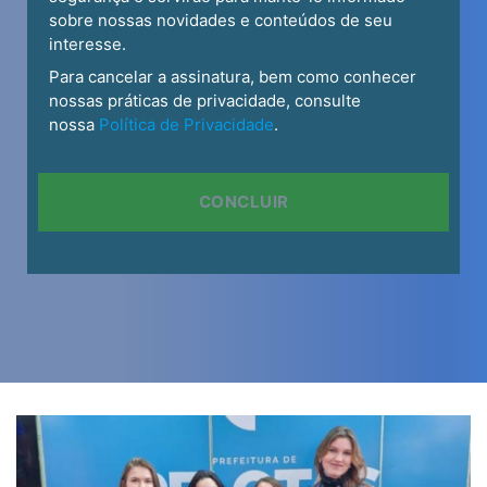
PRÁTICA DAS OBRIGAÇÕES
5º Semestre
20h AC GERAL V-A
30h UNIDADE CURRICULAR
EXTENSIONISTA I (UCEX - I)
60h DIREITO PENAL IV: CRIMES EM
ESPECIE - MODULO I
60h DIREITO CIVIL III: TEORIA E
PRÁTICA DOS CONTRATOS
30h DIREITO DIGITAL
60h DIREITO PROCESSUAL CIVIL II:
TEORIA E PRÁTICA DO PROCESSO DE
CONHECIMENTO
60h DIREITO ADMINISTRATIVO II
1h AVALIACAO MULTIDISCIPLINAR -