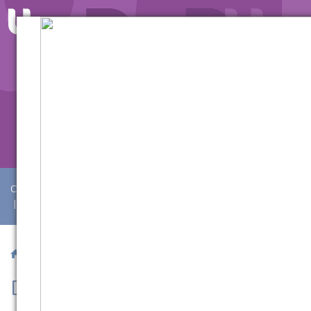
Como Ingressar
|
Bolsas e Financiamentos
INSCREVA-SE
|
Institucional
/ Presencial
/ Direito
Direito