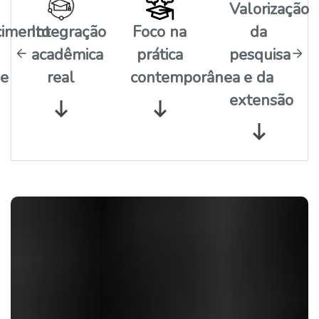
Valorização
imento
Integração
Foco na
da
acadêmica
prática
pesquisa
de
real
contemporânea
e da
extensão