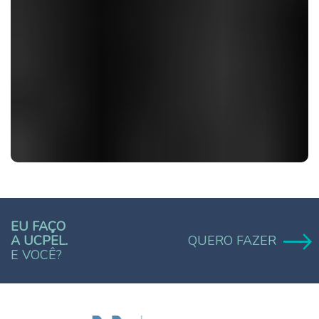
EU FAÇO
A UCPEL.
QUERO FAZER
E VOCÊ?