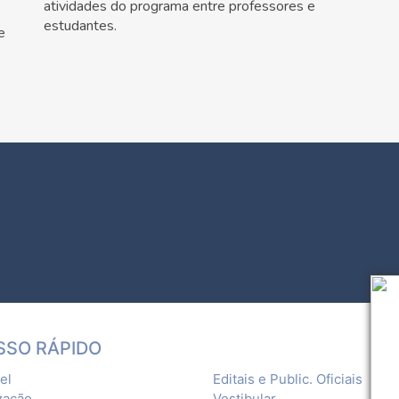
atividades do programa entre professores e
estudantes.
e
SSO RÁPIDO
el
Editais e Public. Oficiais
zação
Vestibular