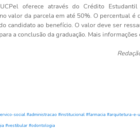
UCPel oferece através do Crédito Estudanti
no valor da parcela em até 50%. O percentual é de
do candidato ao benefício. O valor deve ser ressar
o para a conclusão da graduação. Mais informações
Redação
ervico-social
#administracao
#institucional
#farmacia
#arquitetura-e-
ia
#vestibular
#odontologia