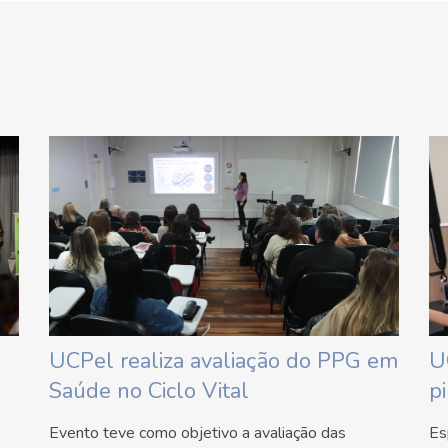
UCPel realiza avaliação do PPG em
U
Saúde no Ciclo Vital
pi
Evento teve como objetivo a avaliação das
Es