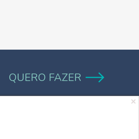
QUERO FAZER
Marca UCPel
TV UCPel