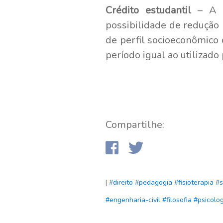
Crédito estudantil
– A 
possibilidade de redução 
de perfil socioeconômico 
período igual ao utilizad
Compartilhe:
|
#direito
#pedagogia
#fisioterapia
#s
#engenharia-civil
#filosofia
#psicolog