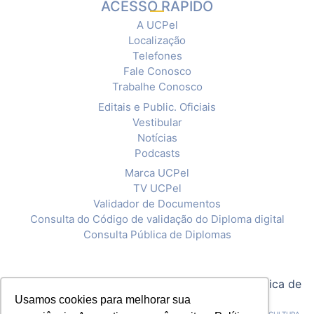
ACESSO RÁPIDO
A UCPel
Localização
Telefones
Fale Conosco
Trabalhe Conosco
Editais e Public. Oficiais
Vestibular
Notícias
Podcasts
Marca UCPel
TV UCPel
Validador de Documentos
Consulta do Código de validação do Diploma digital
Consulta Pública de Diplomas
© 2020 Universidade Católica de Pelotas |
Política de
Privacidade
Usamos cookies para melhorar sua
CNPJ: 92.238.914/0001-03 - ASSOCIAÇÃO PELOTENSE DE ASSISTÊNCIA E CULTURA