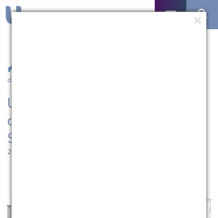
/
Notícias
/ UCPel promove curso de capacitação a servidores
do Sistema Penal do Estado
UCPel promove curso de
capacitação a servidores do
Sistema Penal do Estado
21.03.2023 | 17:10