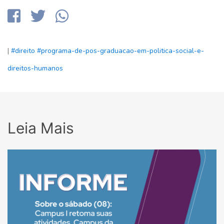
|
#direito
#programa-de-pos-graduacao-em-politica-social-e-
direitos-humanos
Leia Mais