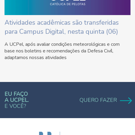
Atividades acadêmicas são transferidas
para Campus Digital, nesta quinta (06)
A UCPel, após avaliar condições meteorológicas e com
base nos boletins e recomendações da Defesa Civíl,
adaptamos nossas atividades
EU FAÇO
A UCPEL.
QUERO FAZER
E VOCÊ?