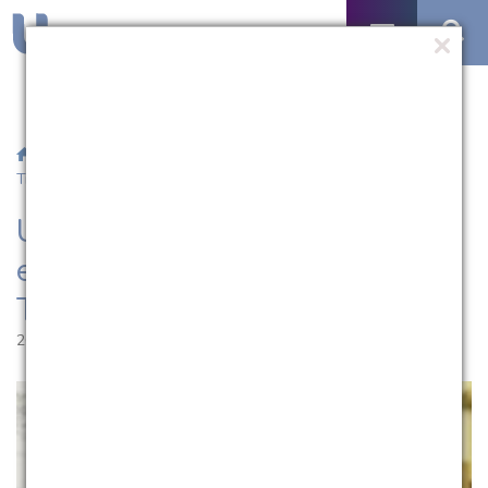
/
Notícias
/ UCPel oferece curso de especialização em Direito
Tributário Empresarial
UCPel oferece curso de
especialização em Direito
Tributário Empresarial
20.01.2014 | 16:24