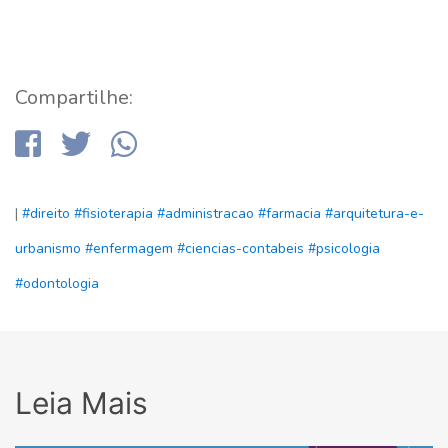
Compartilhe:
|
#direito
#fisioterapia
#administracao
#farmacia
#arquitetura-e-
urbanismo
#enfermagem
#ciencias-contabeis
#psicologia
#odontologia
Leia Mais