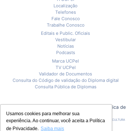
Localização
Telefones
Fale Conosco
Trabalhe Conosco
Editais e Public. Oficiais
Vestibular
Notícias
Podcasts
Marca UCPel
TV UCPel
Validador de Documentos
Consulta do Código de validação do Diploma digital
Consulta Pública de Diplomas
© 2020 Universidade Católica de Pelotas |
Política de
Privacidade
Usamos cookies para melhorar sua
CNPJ: 92.238.914/0001-03 - ASSOCIAÇÃO PELOTENSE DE ASSISTÊNCIA E CULTURA
experiência. Ao continuar, você aceita a Política
de Privacidade.
Saiba mais