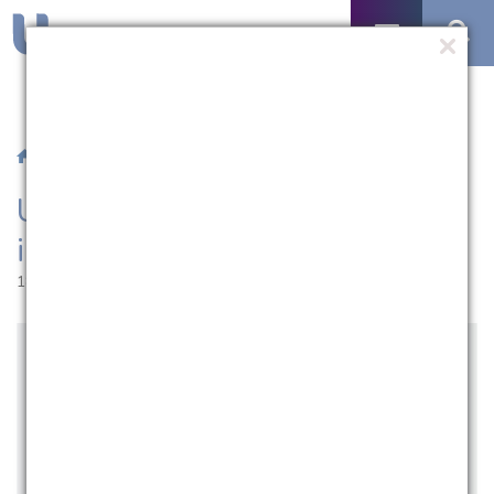
/
Notícias
/ UCPel inscreve para intercâmbio em Portugal
UCPel inscreve para
intercâmbio em Portugal
18.03.2019 | 16:55