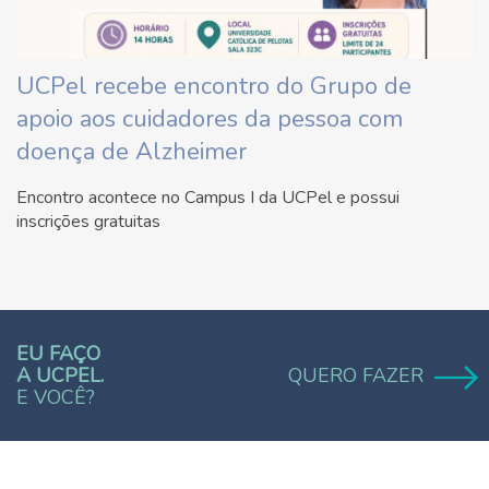
UCPel recebe encontro do Grupo de
apoio aos cuidadores da pessoa com
doença de Alzheimer
Encontro acontece no Campus I da UCPel e possui
inscrições gratuitas
EU FAÇO
A UCPEL.
QUERO FAZER
E VOCÊ?