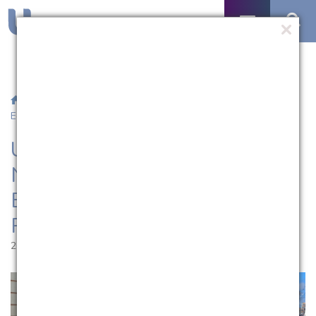
/
Notícias
/ UCPel é finalista do Prêmio Nacional de Gestão
Educacional com o Direito na Rua
UCPel é finalista do Prêmio
Nacional de Gestão
Educacional com o Direito na
Rua
21.03.2025 | 18:04