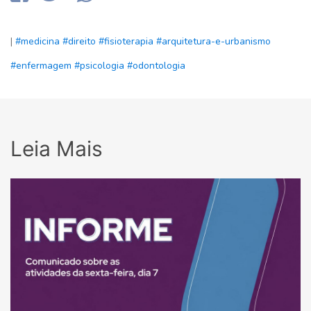
|
#medicina
#direito
#fisioterapia
#arquitetura-e-urbanismo
#enfermagem
#psicologia
#odontologia
Leia Mais