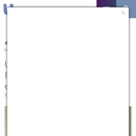
/
Notícias
/ UCPel abre inscrições para Residência
Multiprofissional em Saúde do Idoso
UCPel abre inscrições para
Residência Multiprofissional
em Saúde do Idoso
27.02.2023 | 11:19