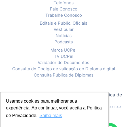
Telefones
Fale Conosco
Trabalhe Conosco
Editais e Public. Oficiais
Vestibular
Notícias
Podcasts
Marca UCPel
TV UCPel
Validador de Documentos
Consulta do Código de validação do Diploma digital
Consulta Pública de Diplomas
© 2020 Universidade Católica de Pelotas |
Política de
Usamos cookies para melhorar sua
Privacidade
CNPJ: 92.238.914/0001-03 - ASSOCIAÇÃO PELOTENSE DE ASSISTÊNCIA E CULTURA
experiência. Ao continuar, você aceita a Política
de Privacidade.
Saiba mais