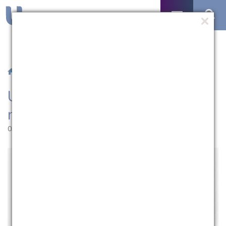
/
Notícias
/ UCPel abre inscrições para monitores
UCPel abre inscrições para
monitores
03.03.2022 | 10:19