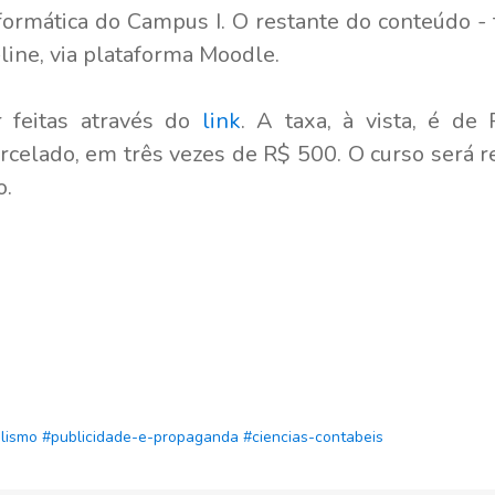
nformática do Campus I. O restante do conteúdo -
-line, via plataforma Moodle.
 feitas através do
link
. A taxa, à vista, é d
rcelado, em três vezes de R$ 500. O curso será r
o.
alismo
#publicidade-e-propaganda
#ciencias-contabeis