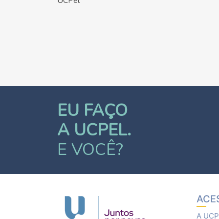
UCPel
EU FAÇO
A UCPEL.
E VOCÊ?
ACE
A UCP