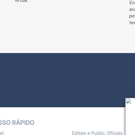
virtual
En
ac
pe
te
SSO RÁPIDO
el
Editais e Public. Oficiais