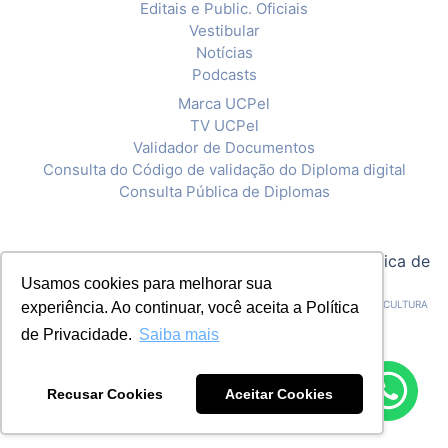
Editais e Public. Oficiais
Vestibular
Notícias
Podcasts
Marca UCPel
TV UCPel
Validador de Documentos
Consulta do Código de validação do Diploma digital
Consulta Pública de Diplomas
© 2020 Universidade Católica de Pelotas |
Política de
Usamos cookies para melhorar sua
Privacidade
CNPJ: 92.238.914/0001-03 - ASSOCIAÇÃO PELOTENSE DE ASSISTÊNCIA E CULTURA
experiência. Ao continuar, você aceita a Política
de Privacidade.
Saiba mais
Recusar Cookies
Aceitar Cookies