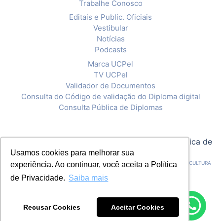
Trabalhe Conosco
Editais e Public. Oficiais
Vestibular
Notícias
Podcasts
Marca UCPel
TV UCPel
Validador de Documentos
Consulta do Código de validação do Diploma digital
Consulta Pública de Diplomas
© 2020 Universidade Católica de Pelotas |
Política de
Usamos cookies para melhorar sua
Privacidade
CNPJ: 92.238.914/0001-03 - ASSOCIAÇÃO PELOTENSE DE ASSISTÊNCIA E CULTURA
experiência. Ao continuar, você aceita a Política
de Privacidade.
Saiba mais
Recusar Cookies
Aceitar Cookies